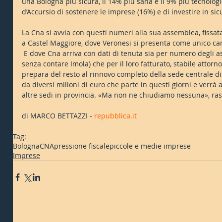
una Bologna più sicura, il 14% più sana e il 9% più tecnolog
d’Accursio di sostenere le imprese (16%) e di investire in si
La Cna si avvia con questi numeri alla sua assemblea, fissata
a Castel Maggiore, dove Veronesi si presenta come unico ca
 E dove Cna arriva con dati di tenuta sia per numero degli associati (circa 12mila in provincia, 
senza contare Imola) che per il loro fatturato, stabile attorno
prepara del resto al rinnovo completo della sede centrale di
da diversi milioni di euro che parte in questi giorni e verrà
altre sedi in provincia. «Ma non ne chiudiamo nessuna», ras
di MARCO BETTAZZI - 
repubblica.it
Tag:
Bologna
CNA
pressione fiscale
piccole e medie imprese
Imprese