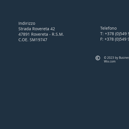
Indirizzo
Telefono
Strada Rovereta 42
T: +378 (0)549
47891 Rovereta - R.S.M.
F: +378 (0)549
C.OE. SM19747
© 2023 by Busines
Wix.com