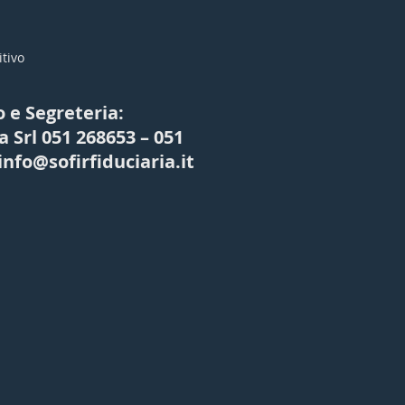
itivo
o e Segreteria:
a Srl 051 268653 – 051
info@sofirfiduciaria.it