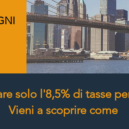
GNI
re solo l'8,5% di tasse per
Vieni a scoprire come