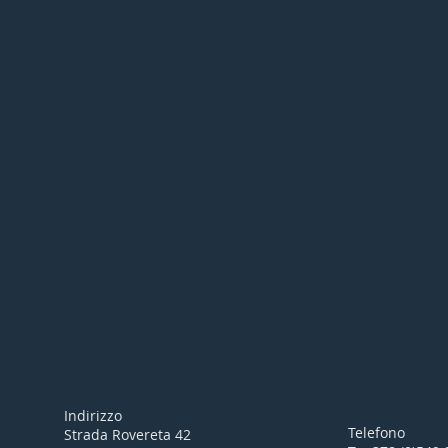
Indirizzo
Telefono
Strada Rovereta 42