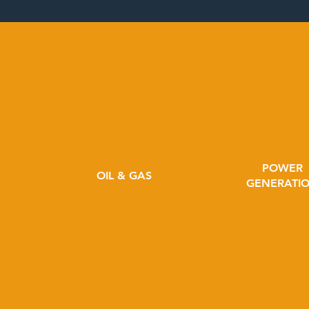
POWER
OIL & GAS
GENERATI