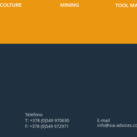
ICOLTURE
MINING
TOOL M
Telefono
T: +378 (0)549 970630
E-mail
info@sia-advices.
F: +378 (0)549 972971