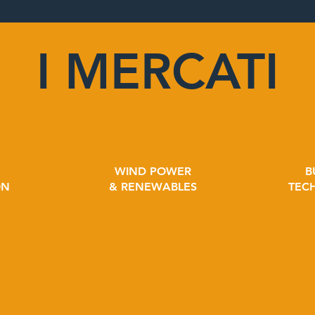
I MERCATI
WIND POWER
B
ON
& RENEWABLES
TEC