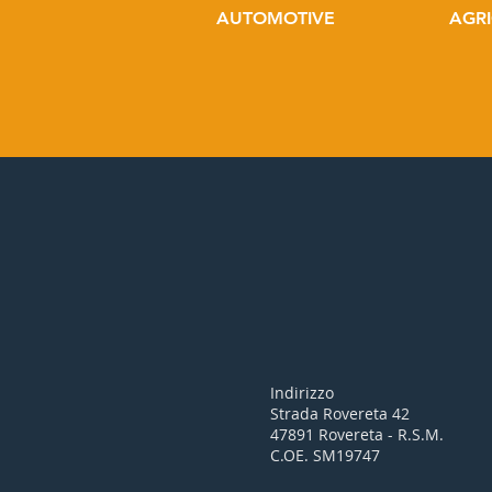
AUTOMOTIVE
AGR
Indirizzo
Strada Rovereta 42
47891 Rovereta - R.S.M.
C.OE. SM19747