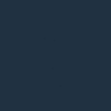
Automotive
Power
Costruzioni meccaniche
Oil & gas
Navale