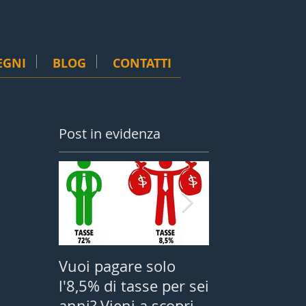
EGNI
BLOG
CONTATTI
Post in evidenza
Vuoi pagare solo
San Marino fu
l'8,5% di tasse per sei
dalla Black Lis
anni? Vieni a scoprire