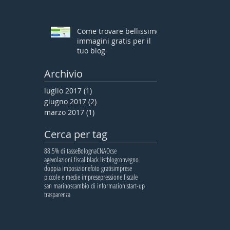
Come trovare bellissime
immagini gratis per il
tuo blog
Archivio
luglio 2017
(1)
1 post
giugno 2017
(2)
2 post
marzo 2017
(1)
1 post
Cerca per tag
8
8.5% di tasse
Bologna
CNA
Ocse
agevolazioni fiscali
black list
blog
convegno
doppia imposizione
foto gratis
imprese
piccole e medie imprese
pressione fiscale
san marino
scambio di informazioni
start-up
trasparenza