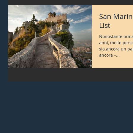
San Marino
List
Nonostante ormai
anni, molte per
sia ancora un par
ancora –...