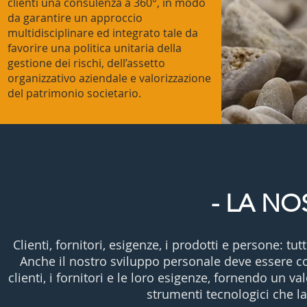
clienti una consulenza a 360°, in modo
da garantire un approccio
multidisciplinare ed integrato tale da
favorire una politica unitaria della
gestione dei rischi, dell’assetto
organizzativo aziendale e valorizzazione
del patrimonio societario.
- LA NO
Clienti, fornitori, esigenze, i prodotti e persone: 
Anche il nostro sviluppo personale deve essere co
clienti, i fornitori e le loro esigenze, fornendo un 
strumenti tecnologici che l