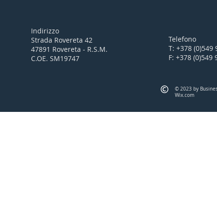
Indirizzo
Telefono
Strada Rovereta 42
T: +378 (0)549
47891 Rovereta - R.S.M.
F: +378 (0)549
C.OE. SM19747
© 2023 by Busines
Wix.com